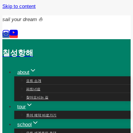
Skip to content
sail your dream ⛵️
칠성항해
about
요트 소개
파트너쉽
찾아오시는 길
tour
투어 예약 바로가기
school