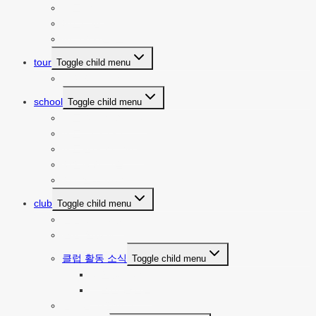
요트 소개
파트너쉽
찾아오시는 길
tour
Toggle child menu
투어 예약 바로가기
school
Toggle child menu
요트 세계로의 초대
요트 기초 배우기
요트면허 취득하기
세일링의 기술
세계일주 이야기
club
Toggle child menu
클럽 공지사항
클럽 일정표
클럽 활동 소식
Toggle child menu
세일링 기록
특별한 순간들
멤버쉽 가입하기