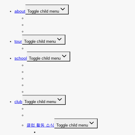
about
Toggle child menu
요트 소개
파트너쉽
찾아오시는 길
tour
Toggle child menu
투어 예약 바로가기
school
Toggle child menu
요트 세계로의 초대
요트 기초 배우기
요트면허 취득하기
세일링의 기술
세계일주 이야기
club
Toggle child menu
클럽 공지사항
클럽 일정표
클럽 활동 소식
Toggle child menu
세일링 기록