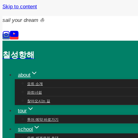
Skip to content
sail your dream ⛵️
칠성항해
about
요트 소개
파트너쉽
찾아오시는 길
tour
투어 예약 바로가기
school