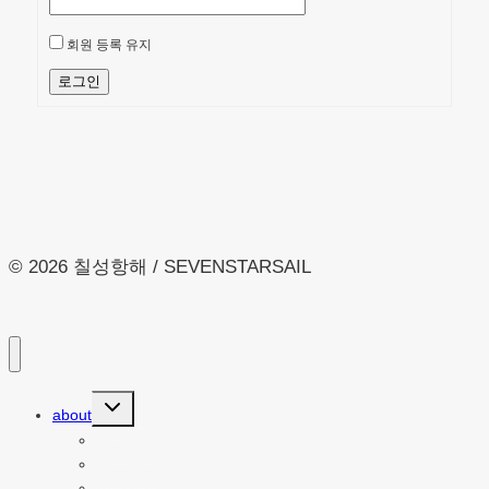
회원 등록 유지
로그인
© 2026 칠성항해 / SEVENSTARSAIL
Toggle
about
child
menu
요트 소개
파트너쉽
찾아오시는 길