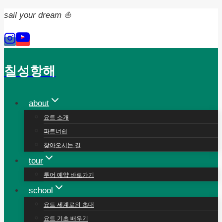
Skip
sail your dream ⛵️
to
content
칠성항해
about
요트 소개
파트너쉽
찾아오시는 길
tour
투어 예약 바로가기
school
요트 세계로의 초대
요트 기초 배우기