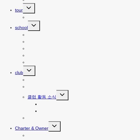
Toggle
tour
child
menu
투어 예약 바로가기
Toggle
school
child
menu
요트 세계로의 초대
요트 기초 배우기
요트면허 취득하기
세일링의 기술
세계일주 이야기
Toggle
club
child
menu
클럽 공지사항
클럽 일정표
Toggle
클럽 활동 소식
child
menu
세일링 기록
특별한 순간들
멤버쉽 가입하기
Toggle
Charter & Owner
child
menu
요트 중개 및 딜리버리