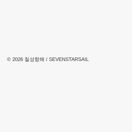
© 2026 칠성항해 / SEVENSTARSAIL
Toggle
about
child
요트 소개
menu
파트너쉽
찾아오시는 길
Toggle
tour