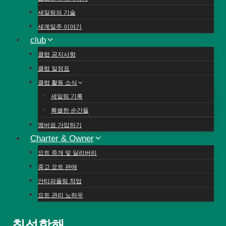
세일링의 기술
세계일주 이야기
club
클럽 공지사항
클럽 일정표
클럽 활동 소식
세일링 기록
특별한 순간들
멤버쉽 가입하기
Charter & Owner
요트 중개 및 딜리버리
중고 요트 판매
안티파울링 작업
요트 관리 노하우
칠성항해