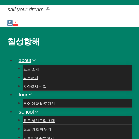
Skip
sail your dream ⛵️
to
content
칠성항해
about
요트 소개
파트너쉽
찾아오시는 길
tour
투어 예약 바로가기
school
요트 세계로의 초대
요트 기초 배우기
요트면허 취득하기