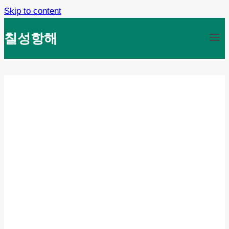
Skip to content
칠성항해
Studio Blog