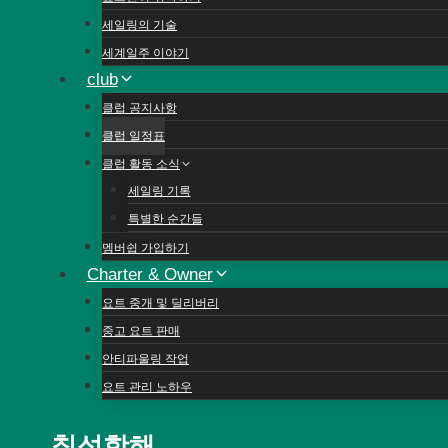
세일링의 기술
세계일주 이야기
club
클럽 공지사항
클럽 일정표
클럽 활동 소식
세일링 기록
특별한 순간들
멤버쉽 가입하기
Charter & Owner
요트 중개 및 딜리버리
중고 요트 판매
안티파울링 작업
요트 관리 노하우
칠성항해