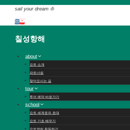
Skip
sail your dream ⛵️
to
content
칠성항해
about
요트 소개
파트너쉽
찾아오시는 길
tour
투어 예약 바로가기
school
요트 세계로의 초대
요트 기초 배우기
요트면허 취득하기