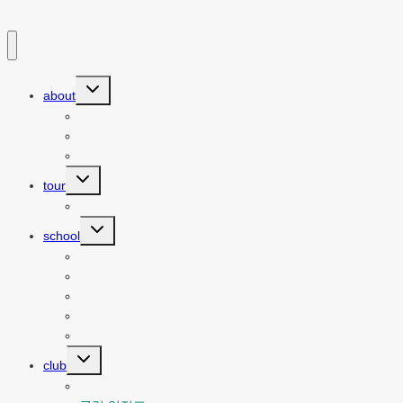
Toggle
about
child
menu
요트 소개
파트너쉽
찾아오시는 길
Toggle
tour
child
menu
투어 예약 바로가기
Toggle
school
child
menu
요트 세계로의 초대
요트 기초 배우기
요트면허 취득하기
세일링의 기술
세계일주 이야기
Toggle
club
child
menu
클럽 공지사항