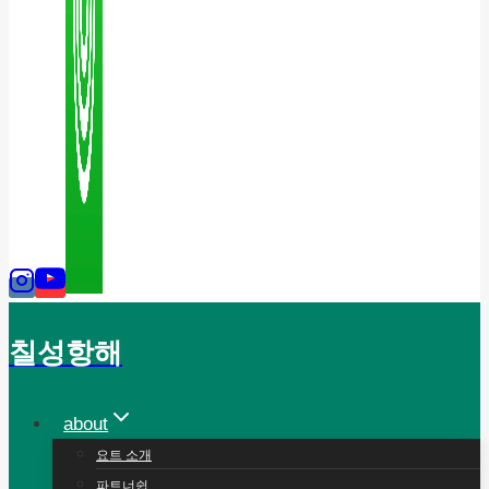
칠성항해
about
요트 소개
파트너쉽