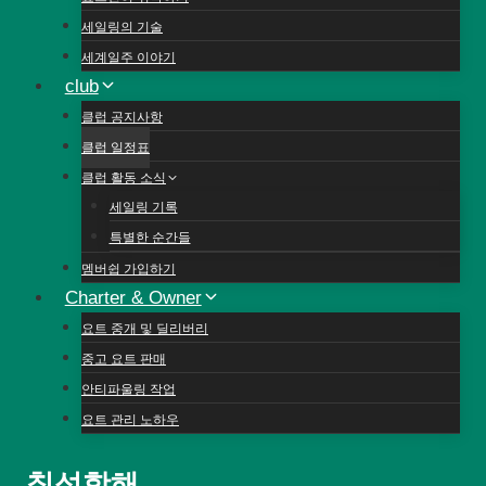
세일링의 기술
세계일주 이야기
club
클럽 공지사항
클럽 일정표
클럽 활동 소식
세일링 기록
특별한 순간들
멤버쉽 가입하기
Charter & Owner
요트 중개 및 딜리버리
중고 요트 판매
안티파울링 작업
요트 관리 노하우
칠성항해