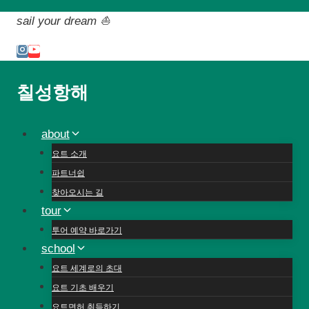
Skip
sail your dream ⛵️
to
content
칠성항해
about
요트 소개
파트너쉽
찾아오시는 길
tour
투어 예약 바로가기
school
요트 세계로의 초대
요트 기초 배우기
요트면허 취득하기